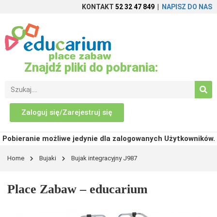
KONTAKT
52 32 47 849
|
NAPISZ DO NAS
Znajdź pliki do pobrania:
Zaloguj się/Zarejestruj się
Pobieranie możliwe jedynie dla zalogowanych Użytkowników.
Home
Bujaki
Bujak integracyjny J987
Place Zabaw – educarium